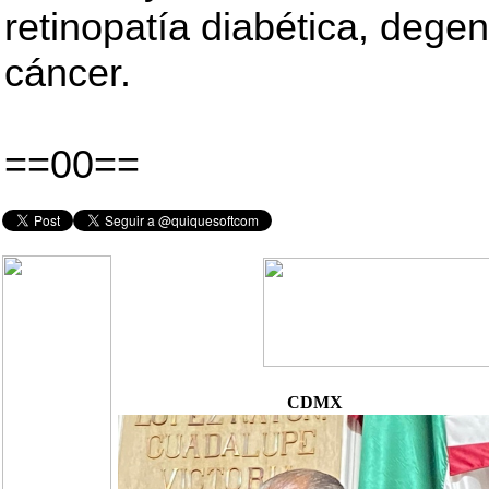
retinopatía diabética, dege
cáncer.
==00==
CDMX